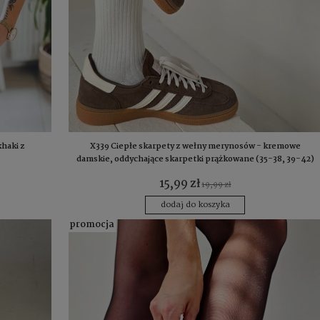
haki z
X339 Ciepłe skarpety z wełny merynosów - kremowe
damskie, oddychające skarpetki prążkowane (35-38, 39-42)
15,99 zł
19,99 zł
dodaj do koszyka
promocja