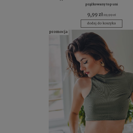
prążkowany top uni
9,99 zł
29,99 zł
dodaj do koszyka
promocja