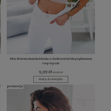
X855 Beżowa damska bluzka z chokerem krótki prążkowany
crop top uni
9,99 zł
29,99 zł
dodaj do koszyka
promocja