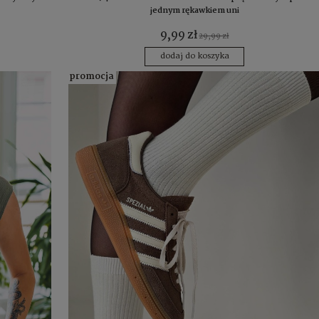
jednym rękawkiem uni
9,99 zł
29,99 zł
dodaj do koszyka
promocja