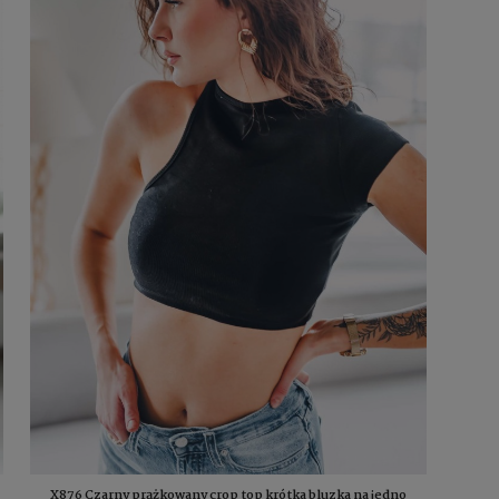
X876 Czarny prążkowany crop top krótka bluzka na jedno