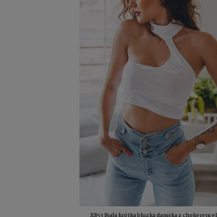
X853 Biała krótka bluzka damska z chokerem e