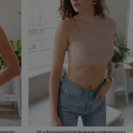
lastyczny
X874 Beżowa krótka bluzka damska prążkowany top z