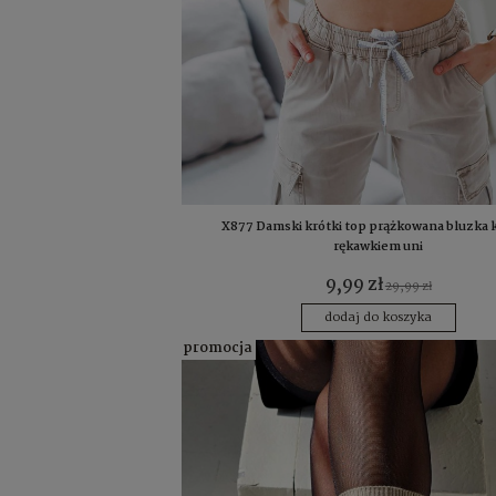
X877 Damski krótki top prążkowana bluzka k
rękawkiem uni
9,99 zł
29,99 zł
dodaj do koszyka
promocja