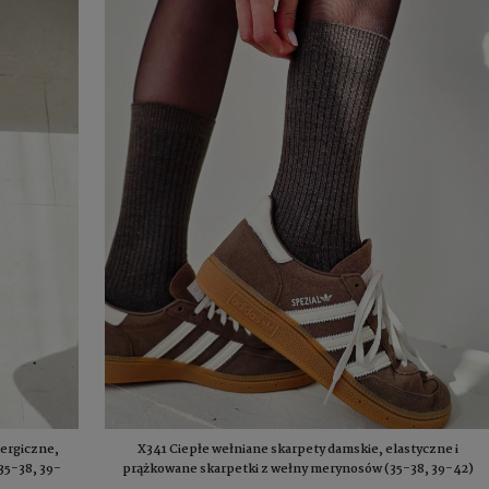
lergiczne,
X341 Ciepłe wełniane skarpety damskie, elastyczne i
35-38, 39-
prążkowane skarpetki z wełny merynosów (35-38, 39-42)