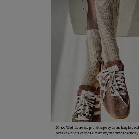
X340 Wełniane ciepłe skarpety damskie, hipoa
prążkowane skarpetki z wełny merynosów beż (
42)