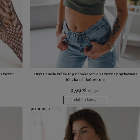
astyczne
X857 Damski krótki top z chokerem elastyczna prążkowana
bluzka z dekoltem uni
9,99 zł
29,99 zł
dodaj do koszyka
promocja