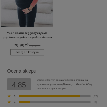
Y470 Czarne legginsy ciążowe
prążkowane getry z wysokim stanem
s m l xl
29,99 zł
109,99 zł
dodaj do koszyka
Ocena sklepu
Opinie, z których została wyliczona średnia, są
4.85
wystawione przez zweryfikowanych klientów, którzy
dokonali zakupu w sklepie.
(17)
5
(3)
4