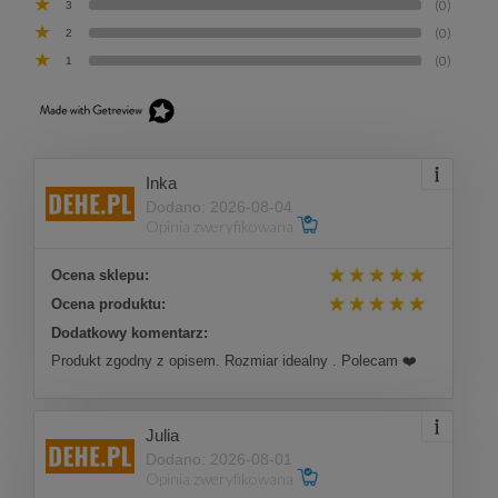
(0)
3
(0)
2
(0)
1
Inka
Dodano: 2026-08-04
Opinia zweryfikowana
Ocena sklepu:
Ocena produktu:
Dodatkowy komentarz:
Produkt zgodny z opisem. Rozmiar idealny . Polecam ❤️
Julia
Dodano: 2026-08-01
Opinia zweryfikowana