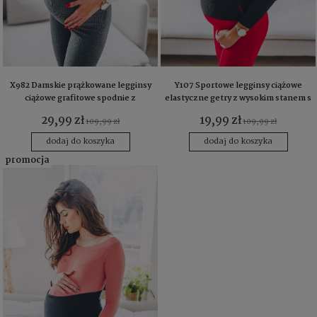
X982 Damskie prążkowane legginsy
Y107 Sportowe legginsy ciążowe
ciążowe grafitowe spodnie z
elastyczne getry z wysokim stanem s
szerokim pasem s m l
m l xl
29,99 zł
19,99 zł
109,99 zł
109,99 zł
dodaj do koszyka
dodaj do koszyka
promocja