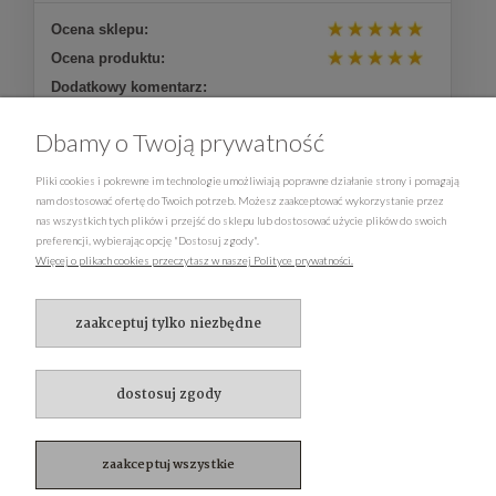
Ocena sklepu:
Ocena produktu:
Dodatkowy komentarz:
Wszystko jest dobrze
Dbamy o Twoją prywatność
Więcej opinii
Pliki cookies i pokrewne im technologie umożliwiają poprawne działanie strony i pomagają
nam dostosować ofertę do Twoich potrzeb. Możesz zaakceptować wykorzystanie przez
nas wszystkich tych plików i przejść do sklepu lub dostosować użycie plików do swoich
ZWROTY, REKLAMACJE
preferencji, wybierając opcję "Dostosuj zgody".
Więcej o plikach cookies przeczytasz w naszej Polityce prywatności.
PŁATNOŚCI I DOSTAWA
zaakceptuj tylko niezbędne
MOJE KONTO
INFORMACJE
dostosuj zgody
O NAS
zaakceptuj wszystkie