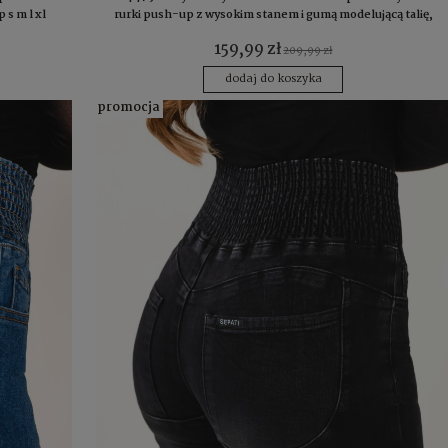
 s m l xl
rurki push-up z wysokim stanem i gumą modelującą talię,
wysmuklające sylwetkę i wydłużające nogi (XS, S, M, L, XL,
159,99 zł
XXL)
209,99 zł
dodaj do koszyka
promocja