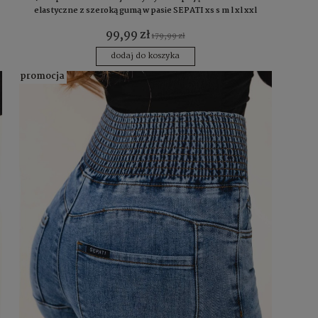
elastyczne z szeroką gumą w pasie SEPATI xs s m l xl xxl
99,99 zł
179,99 zł
dodaj do koszyka
promocja