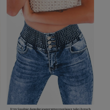
X701 Spodnie damskie jeansy wyszczuplające talie i brzuch