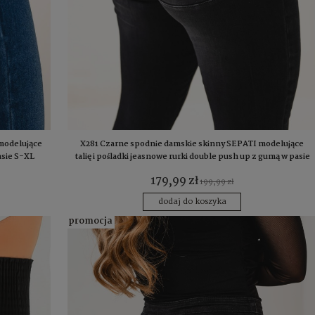
modelujące
X281 Czarne spodnie damskie skinny SEPATI modelujące
pasie S-XL
talię i pośladki jeasnowe rurki double push up z gumą w pasie
S-XL
179,99 zł
199,99 zł
dodaj do koszyka
promocja