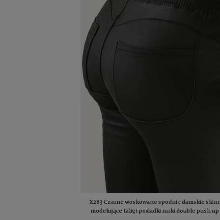
X283 Czarne woskowane spodnie damskie skin
modelujące talię i pośladki rurki double push u
pasie S-XL