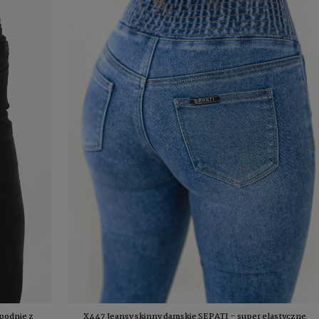
podnie z
X447 Jeansy skinny damskie SEPATI – super elastyczne