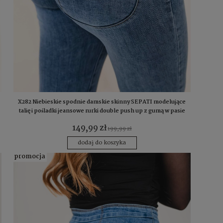
X282 Niebieskie spodnie damskie skinny SEPATI modelujące
talię i pośladki jeansowe rurki double push up z gumą w pasie
S-XL
149,99 zł
199,99 zł
dodaj do koszyka
promocja