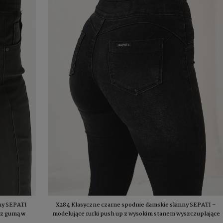
ny SEPATI
X284 Klasyczne czarne spodnie damskie skinny SEPATI –
p z gumą w
modelujące rurki push up z wysokim stanem wyszczuplające
talię, zamek z boku S-XL