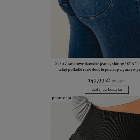
X280 Granatowe damskie jeansy skinny SEPATI 
talię i pośladki rurki double push up z gumą w 
149,99 zł
199,99 zł
dodaj do koszyka
promocja