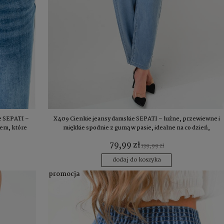
e SEPATI –
X409 Cienkie jeansy damskie SEPATI – luźne, przewiewne i
nem, które
miękkie spodnie z gumą w pasie, idealne na co dzień,
żają nogi,
rozmiary XS–XL
79,99 zł
139,99 zł
dodaj do koszyka
promocja