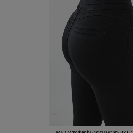
X438 Czarne damskie jeansy dzwony SEPATI s