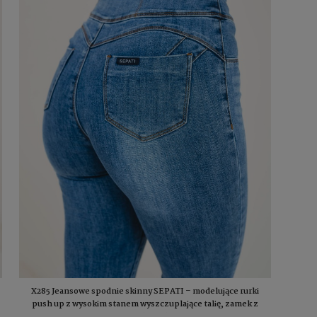
X285 Jeansowe spodnie skinny SEPATI – modelujące rurki
push up z wysokim stanem wyszczuplające talię, zamek z
boku (S-XL)