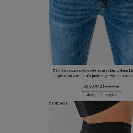
X335 Klasyczne niebieskie jeansy skinny damski
super elastyczne rurki push-up z wysokim sta
modelują sylwetkę, wyszczuplają brzuch i wydłu
159,99 zł
idealne na co dzień (S, M, L, XL, XXL)
199,99 zł
dodaj do koszyka
promocja