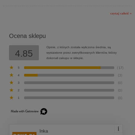
czytaj całość »
Ocena sklepu
Opinie, z których została wyliczona średnia, są
4.85
wystawione przez zweryfikowanych klientów, którzy
dokonali zakupu w sklepie.
(17)
5
(3)
4
(0)
3
(0)
2
(0)
1
Inka