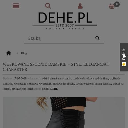
Opinie
»
Blog
WOSKOWANE SPODNIE DAMSKIE – STYL, ELEGANCJA I
CHARAKTER
Dodano:
17-07-2025
w kategorii:
odzież damska
,
stylizacje
,
spodnie damskie
,
spodnie flare
,
stylizacje
damskie
,
wyprzedaż
,
sezonowa wyprzedaż
,
modowe inspiracje
,
spodnie dehe.pl
,
moda damska
,
odzież na
jesień\
,
stylizacje na jesień
autor:
Zespół DEHE