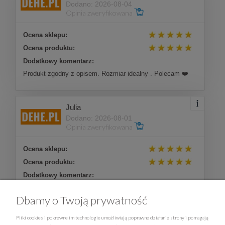
Dodano: 2026-08-04
Opinia zweryfikowana
Ocena sklepu:
Ocena produktu:
Dodatkowy komentarz:
Produkt zgodny z opisem. Rozmiar idealny . Polecam ❤️
Julia
Dodano: 2026-08-01
Opinia zweryfikowana
Ocena sklepu:
Ocena produktu:
Dodatkowy komentarz:
Wszystko jest dobrze
Dbamy o Twoją prywatność
Więcej opinii
Pliki cookies i pokrewne im technologie umożliwiają poprawne działanie strony i pomagają