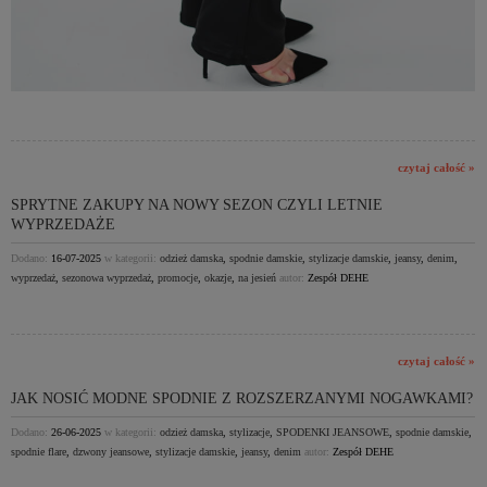
czytaj całość »
SPRYTNE ZAKUPY NA NOWY SEZON CZYLI LETNIE
WYPRZEDAŻE
Dodano:
16-07-2025
w kategorii:
odzież damska
,
spodnie damskie
,
stylizacje damskie
,
jeansy
,
denim
,
wyprzedaż
,
sezonowa wyprzedaż
,
promocje
,
okazje
,
na jesień
autor:
Zespół DEHE
czytaj całość »
JAK NOSIĆ MODNE SPODNIE Z ROZSZERZANYMI NOGAWKAMI?
Dodano:
26-06-2025
w kategorii:
odzież damska
,
stylizacje
,
SPODENKI JEANSOWE
,
spodnie damskie
,
spodnie flare
,
dzwony jeansowe
,
stylizacje damskie
,
jeansy
,
denim
autor:
Zespół DEHE