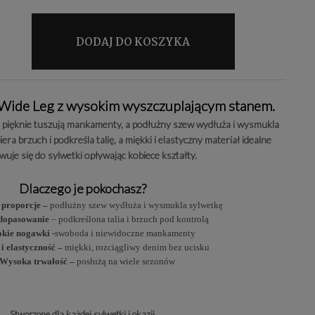
DODAJ DO KOSZYKA
 Wide Leg z wysokim wyszczuplającym stanem.
 pięknie tuszują mankamenty, a podłużny szew wydłuża i wysmukla
ra brzuch i podkreśla talię, a miękki i elastyczny materiał idealne
uje się do sylwetki opływając kobiece kształty.
Dlaczego je pokochasz?
 proporcje –
podłużny szew wydłuża i wysmukla sylwetkę
 dopasowanie
– podkreślona talia i brzuch pod kontrolą
kie nogawki -
swoboda i niewidoczne mankamenty
i elastyczność –
miękki, rozciągliwy denim bez ucisku
Wysoka trwałość –
posłużą na wiele sezonów
Stworzone dla każdej sylwetki i okazji