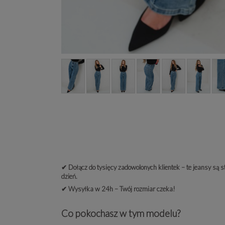
✔ Dołącz do tysięcy zadowolonych klientek – te jeansy są s
dzień.
✔ Wysyłka w 24h – Twój rozmiar czeka!
Co pokochasz w tym modelu?