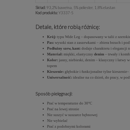
Skład:
93,2% bawełna, 5% poliester, 1,8% elastan
Kod produktu:
Y3337-5
Detale, które robią różnicę:
Krój:
typu Wide Leg – dopasowany w talii z szerok
Pas:
wysoki stan z zaszewkami – zbiera brzuch i podk
Podłużny szew, kant:
dodaje charakteru i elegancji n
Materiał:
miękki, elastyczny
denim
– trwały i komf
Kolor:
jasny, niebieski, denim – klasyczny i łatwy w
topem
Kieszenie:
głębokie i funkcjonalne tylne kieszenie– 
Uniwersalność:
idealne na co dzień, do pracy, w po
Sposób pielęgnacji:
Prać w temperaturze do 30°C
Prać na lewej stronie
Nie suszyć w suszarce bębnowej
Nie wybielać
Prać z podobnymi kolorami