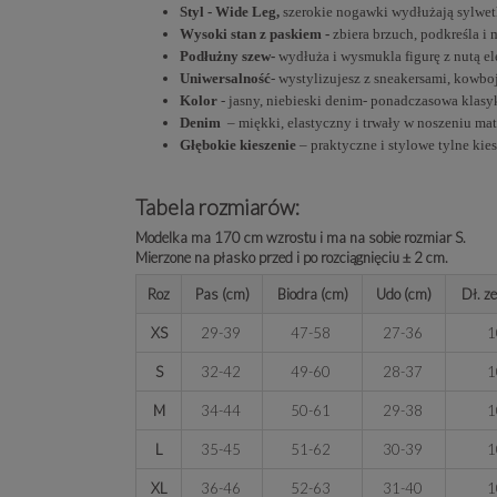
Styl - Wide Leg,
szerokie nogawki wydłużają sylwet
Wysoki stan z paskiem -
zbiera brzuch, podkreśla i 
Podłużny szew-
wydłuża i wysmukla figurę z nutą el
Uniwersalność
- wystylizujesz z sneakersami, kowbo
Kolor
- jasny, niebieski denim- ponadczasowa klasy
Denim
– miękki, elastyczny i trwały w noszeniu mat
Głębokie kieszenie
– praktyczne i stylowe tylne kies
Tabela rozmiarów:
Modelka ma 170 cm wzrostu i ma na sobie rozmiar S.
Mierzone na płasko przed i po rozciągnięciu ± 2 cm.
Roz
Pas (cm)
Biodra (cm)
Udo (cm)
Dł. z
XS
29-39
47-58
27-36
1
S
32-42
49-60
28-37
1
M
34-44
50-61
29-38
1
L
35-45
51-62
30-39
1
XL
36-46
52-63
31-40
1