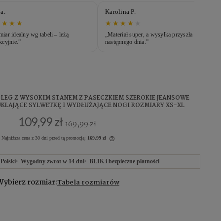
lina P.
Magda O.
★★★
★
★★★★★
riał super, a wysyłka przyszła
„Najlepsze jakie miałam – modelują
pnego dnia.”
brzuch.”
E LEG Z WYSOKIM STANEM Z PASECZKIEM SZEROKIE JEANSOWE
KLAJĄCE SYLWETKĘ I WYDŁUŻAJĄCE NOGI ROZMIARY XS-XL
109,99 zł
169,99 zł
Najniższa cena z 30 dni przed tą promocją:
169,99 zł
Polski
Wygodny zwrot w 14 dni
BLIK i bezpieczne płatności
Wybierz rozmiar:
Tabela rozmiarów