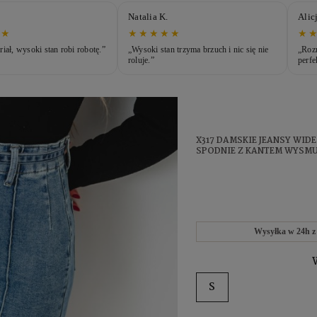
Alicja.
Karo
★★
★★★★★
★
n trzyma brzuch i nic się nie
„Rozmiar idealny wg tabeli – leżą
„Mate
perfekcyjnie.”
nastę
X317 DAMSKIE JEANSY WID
SPODNIE Z KANTEM WYSMU
Wysyłka w 24h z 
S