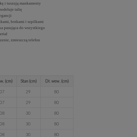
kę i tuszują mankamenty
modeluje talię
egancji
jkami, botkami i szpilkami
ka pasująca do wszystkiego
eriał
zenie, zmieszczą telefon
ew. (cm)
Stan (cm)
Dł. wew. (cm)
07
29
80
07
29
80
08
30
80
08
30
80
08
30
80