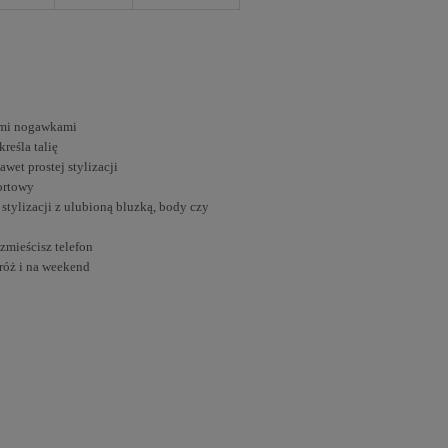
imi nogawkami
reśla talię
awet prostej stylizacji
ortowy
 stylizacji z ulubioną bluzką, body czy
zmieścisz telefon
dróż i na weekend