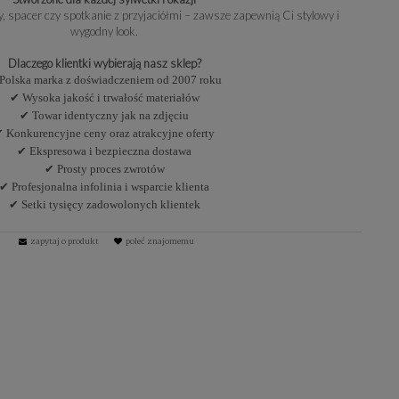
y, spacer czy spotkanie z przyjaciółmi – zawsze zapewnią Ci stylowy i
wygodny look.
Dlaczego klientki wybierają nasz sklep?
Polska marka z doświadczeniem od 2007 roku
✔ Wysoka jakość i trwałość materiałów
✔ Towar identyczny jak na zdjęciu
 Konkurencyjne ceny oraz atrakcyjne oferty
✔ Ekspresowa i bezpieczna dostawa
✔ Prosty proces zwrotów
✔ Profesjonalna infolinia i wsparcie klienta
✔ Setki tysięcy zadowolonych klientek
zapytaj o produkt
poleć znajomemu