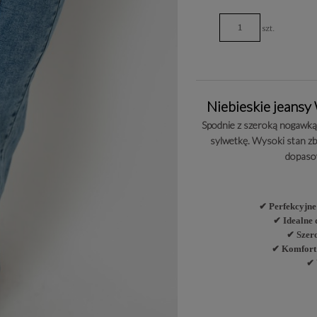
szt.
Niebieskie jeansy
Spodnie z szeroką nogawką
sylwetkę.
Wysoki stan zbie
dopasow
✔ Perfekcyjne
✔ Idealne
✔ Szero
✔
Komfort 
✔ 