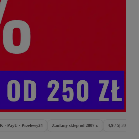
ayU · Przelewy24
Zaufany sklep od 2007 r.
4,9 / 5
| 200 000+ klient