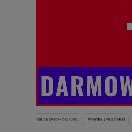
lientek
14 dni na zwrot
– bez stresu
Wysyłka 24h z Polski
Wymi