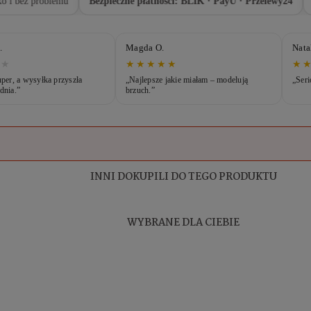
i bez problemu
Bezpieczne płatności: BLIK · PayU · Przelewy24
Z
.
Magda O.
Nata
★
★
★★★★★
★
uper, a wysyłka przyszła
„Najlepsze jakie miałam – modelują
„Seri
dnia.”
brzuch.”
INNI DOKUPILI DO TEGO PRODUKTU
WYBRANE DLA CIEBIE