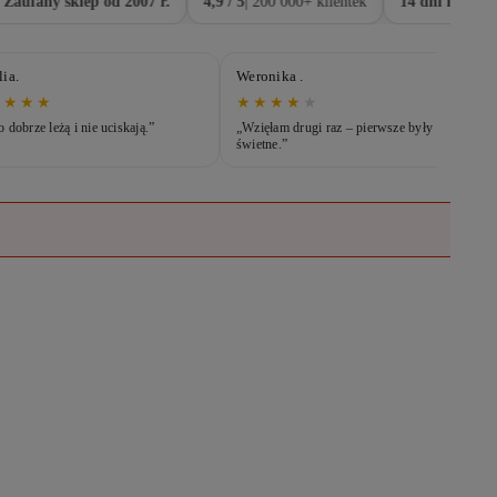
aufany sklep od 2007 r.
4,9 / 5
| 200 000+ klientek
14 dni na zwrot
lia.
Weronika .
★★★★
★★★★
★
o dobrze leżą i nie uciskają.”
„Wzięłam drugi raz – pierwsze były
świetne.”