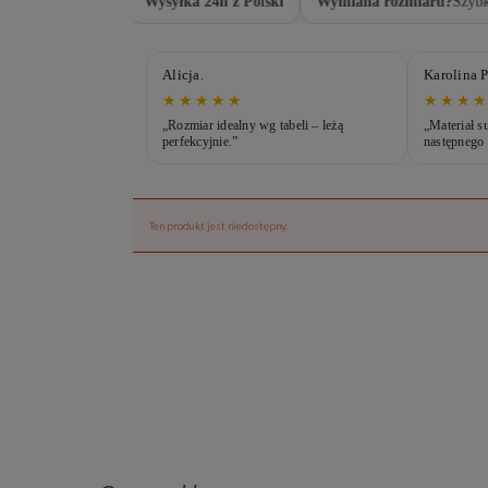
wrot
– bez stresu
Wysyłka 24h z Polski
Wymiana rozmiaru?
Szybko 
Alicja.
Karolina P
★★★★★
★★★
a brzuch i nic się nie
„Rozmiar idealny wg tabeli – leżą
„Materiał s
perfekcyjnie.”
następnego 
Ten produkt jest niedostępny.