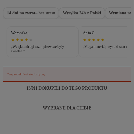
14 dni na zwrot
– bez stresu
Wysyłka 24h z Polski
Wymiana roz
Weronika .
Ania C.
★★★★
★
★★★★★
„Wzięłam drugi raz – pierwsze były
„Mega materiał, wysoki stan robi 
świetne.”
Ten produkt jest niedostępny.
INNI DOKUPILI DO TEGO PRODUKTU
WYBRANE DLA CIEBIE