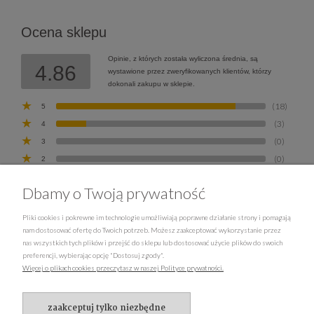
Ocena sklepu
Opinie, z których została wyliczona średnia, są
4.86
wystawione przez zweryfikowanych klientów, którzy
dokonali zakupu w sklepie.
(18)
5
(3)
4
(0)
3
(0)
2
(0)
1
Dbamy o Twoją prywatność
Pliki cookies i pokrewne im technologie umożliwiają poprawne działanie strony i pomagają
nam dostosować ofertę do Twoich potrzeb. Możesz zaakceptować wykorzystanie przez
nas wszystkich tych plików i przejść do sklepu lub dostosować użycie plików do swoich
ZWROTY, REKLAMACJE
preferencji, wybierając opcję "Dostosuj zgody".
Więcej o plikach cookies przeczytasz w naszej Polityce prywatności.
PŁATNOŚCI I DOSTAWA
zaakceptuj tylko niezbędne